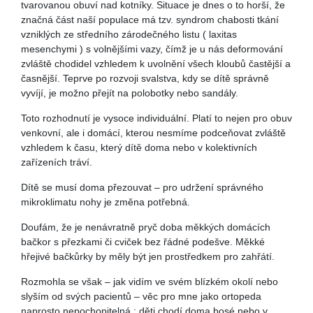
tvarovanou obuví nad kotníky. Situace je dnes o to horší, že
značná část naší populace má tzv. syndrom chabosti tkání
vzniklých ze středního zárodečného listu ( laxitas
mesenchymi ) s volnějšími vazy, čímž je u nás deformování
zvláště chodidel vzhledem k uvolnění všech kloubů častější a
časnější. Teprve po rozvoji svalstva, kdy se dítě správně
vyvíjí, je možno přejít na polobotky nebo sandály.
Toto rozhodnutí je vysoce individuální. Platí to nejen pro obuv
venkovní, ale i domácí, kterou nesmíme podceňovat zvláště
vzhledem k času, který dítě doma nebo v kolektivních
zařízeních tráví.
Dítě se musí doma přezouvat – pro udržení správného
mikroklimatu nohy je změna potřebná.
Doufám, že je nenávratně pryč doba měkkých domácích
bačkor s přezkami či cviček bez řádné podešve. Měkké
hřejivé bačkůrky by měly být jen prostředkem pro zahřátí.
Rozmohla se však – jak vidím ve svém blízkém okolí nebo
slyším od svých pacientů – věc pro mne jako ortopeda
naprosto nepochopitelná : děti chodí doma bosé nebo v