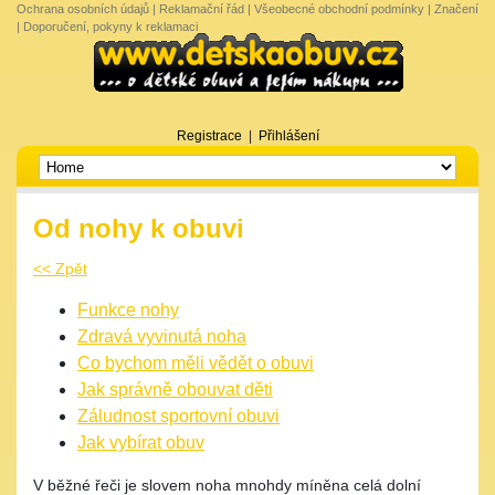
Ochrana osobních údajů
|
Reklamační řád
|
Všeobecné obchodní podmínky
|
Značení
|
Doporučení, pokyny k reklamaci
Registrace
|
Přihlášení
Od nohy k obuvi
<< Zpět
Funkce nohy
Zdravá vyvinutá noha
Co bychom měli vědět o obuvi
Jak správně obouvat děti
Záludnost sportovní obuvi
Jak vybírat obuv
V běžné řeči je slovem noha mnohdy míněna celá dolní