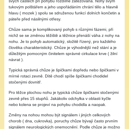
svých částech při pohybu rozdílně zatěžována. Nohy svým
tukovým polštářem a jeho uspořádáním chrání tělo a hlavně
hlavu ( mozek ) spolu se sdruženou funkcí dolních končetin a
páteře před násilnými otřesy.
Chůze sama je komplikovaný pohyb s různými fázemi, při
nichž se se změnou těžiště a těžnice přenáší váha z nohy na
nohu. Je to pohyb automatický, složitě řízený, pro každého
člověka charakteristický. Chůze je výhodnější než stání a je
důležitým pomocným činitelem správné cirkulace krve ( žilní
návrat ).
Typická správná chůze je špičkami dopředu nebo špičkami v
mírné rotaci zevně. Dítě chodí spíše špičkami chodidel
stočenými dovnitř.
Pro těžce plochou nohu je typická chůze špičkami stočenými
zevně přes 15 stupňů. Jakákoliv odchylka v oblasti kyčle
nebo kolena se projeví na pohybu chodidla a naopak.
Změny na nohou mohou být signálem i jiných celkových
chorob ( dna, cukrovka), poruchy chůze bývají často prvním
signálem neurologických onemocnění. Podle chůze je možno