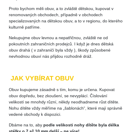
Proto bychom měli obuv, a to zvláště dětskou, kupovat v
renomovaných obchodech, případně v obchodech
specializovaných na dětskou obuv, a to v regionu, do kterého
kulturně patříme.
Nekupujme obuv levnou a nepatřičnou, zvláště ne od
pokoutních zahraničních prodejců. I když je dnes dětská
obuv drahá ( v zahraničí byla vždy ), škody způsobené
nevhodnou obuví nás přijdou rozhodně dráž.
JAK VYBÍRAT OBUV
Obuv kupujeme zásadně s tím, komu je určena. Kupovat
obuv dopředu, bez zkoušení, se nevyplácí. Číslování
velikostí se mnohdy různí, někdy neodhadneme růst dítěte.
Nohu dítěte vždy měříme na „šablonách“, které mají správně
vedené obchody k dispozici.
Dbáme na to, aby
podle velikosti nohy dítěte byla délka
stélky o 7 až 10 mm delší – ne více!