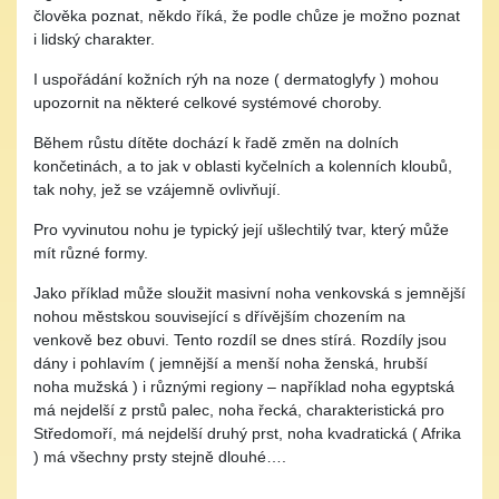
člověka poznat, někdo říká, že podle chůze je možno poznat
i lidský charakter.
I uspořádání kožních rýh na noze ( dermatoglyfy ) mohou
upozornit na některé celkové systémové choroby.
Během růstu dítěte dochází k řadě změn na dolních
končetinách, a to jak v oblasti kyčelních a kolenních kloubů,
tak nohy, jež se vzájemně ovlivňují.
Pro vyvinutou nohu je typický její ušlechtilý tvar, který může
mít různé formy.
Jako příklad může sloužit masivní noha venkovská s jemnější
nohou městskou související s dřívějším chozením na
venkově bez obuvi. Tento rozdíl se dnes stírá. Rozdíly jsou
dány i pohlavím ( jemnější a menší noha ženská, hrubší
noha mužská ) i různými regiony – například noha egyptská
má nejdelší z prstů palec, noha řecká, charakteristická pro
Středomoří, má nejdelší druhý prst, noha kvadratická ( Afrika
) má všechny prsty stejně dlouhé….