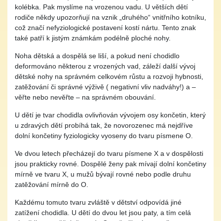
kolébka. Pak myslíme na vrozenou vadu. U větších dětí
rodiče někdy upozorňují na vznik „druhého“ vnitřního kotníku,
což značí nefyziologické postavení kostí nártu. Tento znak
také patří k jistým známkám podélně ploché nohy.
Noha dětská a dospělá se liší, a pokud není chodidlo
deformováno některou z vrozených vad, záleží další vývoj
dětské nohy na správném celkovém růstu a rozvoji hybnosti,
zatěžování či správné výživě ( negativní vliv nadváhy!) a –
věřte nebo nevěřte – na správném obouvání.
U dětí je tvar chodidla ovlivňován vývojem osy končetin, který
u zdravých dětí probíhá tak, že novorozenec má nejdříve
dolní končetiny fyziologicky vyoseny do tvaru písmene O.
Ve dvou letech přecházejí do tvaru písmene X a v dospělosti
jsou prakticky rovné. Dospělé ženy pak mívají dolní končetiny
mírně ve tvaru X, u mužů bývají rovné nebo podle druhu
zatěžování mírně do O.
Každému tomuto tvaru zvláště v dětství odpovídá jiné
zatížení chodidla. U dětí do dvou let jsou paty, a tím celá