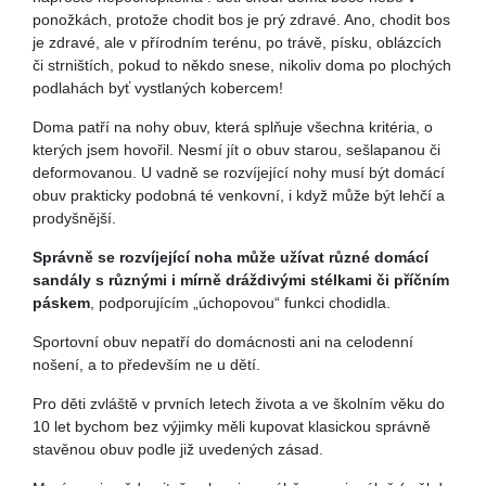
ponožkách, protože chodit bos je prý zdravé. Ano, chodit bos
je zdravé, ale v přírodním terénu, po trávě, písku, oblázcích
či strništích, pokud to někdo snese, nikoliv doma po plochých
podlahách byť vystlaných kobercem!
Doma patří na nohy obuv, která splňuje všechna kritéria, o
kterých jsem hovořil. Nesmí jít o obuv starou, sešlapanou či
deformovanou. U vadně se rozvíjející nohy musí být domácí
obuv prakticky podobná té venkovní, i když může být lehčí a
prodyšnější.
Správně se rozvíjející noha může užívat různé domácí
sandály s různými i mírně dráždivými stélkami či příčním
páskem
, podporujícím „úchopovou“ funkci chodidla.
Sportovní obuv nepatří do domácnosti ani na celodenní
nošení, a to především ne u dětí.
Pro děti zvláště v prvních letech života a ve školním věku do
10 let bychom bez výjimky měli kupovat klasickou správně
stavěnou obuv podle již uvedených zásad.