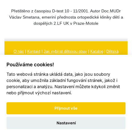
Přetištěno z časopisu D-test 10 - 11/2001. Autor Doc.MUDr
Václav Smetana, emeriní přednosta ortopedické kliniky dětí a
dospělých 2.LF UK v Praze-Motole
O nás
|
Kontakt
|
Jak vybírat dětskou obuv
|
Katalog
|
Dětská
obuv
|
Ochrana osobních údajů
|
Reklamační řád
Používáme cookies!
Všeobecné obchodní podmínky
|
Značení
|
Doporučení, údržba
Tato webová stránka ukládá data, jako jsou soubory
obuvi, pokyny a informace k reklamaci
Nastavení cookies
cookie, aby umožnila základní fungování stránek, jakož i
personalizaci a analýzu. Nastavení můžete kdykoli změnit
© 2026
TORI, s.r.o.
| Všechna práva vyhrazena | Web vytvořil
hudym.com
nebo přijmout výchozí nastavení.
Přijmout vše
Nastavení