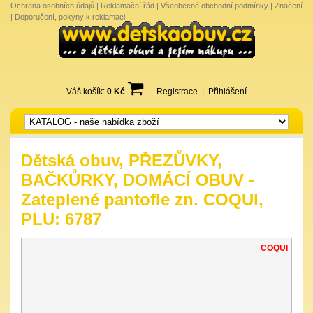
Ochrana osobních údajů
|
Reklamační řád
|
Všeobecné obchodní podmínky
|
Značení
|
Doporučení, pokyny k reklamaci
Váš košík:
0 Kč
Registrace
|
Přihlášení
Dětská obuv, PŘEZŮVKY,
BAČKŮRKY, DOMÁCÍ OBUV -
Zateplené pantofle zn. COQUI,
PLU: 6787
COQUI