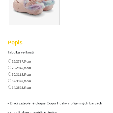
Popis
Tabulka velikostí
26/27
17,5 cm
28/29
18,0 cm
30/31
18,5 cm
32/33
20,0 cm
34/35
21,5 cm
- Dívčí zateplené clogsy Coqui Husky v příjemných barvách
- s podšívkou z umělé kožešiny