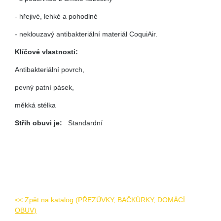
- hřejivé, lehké a pohodlné
- neklouzavý antibakteriální materiál CoquiAir.
Klíčové vlastnosti:
Antibakteriální povrch
,
pevný patní pásek,
měkká stélka
Střih obuvi je:
Standardní
<< Zpět na katalog (PŘEZŮVKY, BAČKŮRKY, DOMÁCÍ
OBUV)