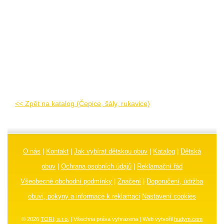
<< Zpět na katalog (Čepice, šály, rukavice)
O nás
|
Kontakt
|
Jak vybírat dětskou obuv
|
Katalog
|
Dětská
obuv
|
Ochrana osobních údajů
|
Reklamační řád
Všeobecné obchodní podmínky
|
Značení
|
Doporučení, údržba
obuvi, pokyny a informace k reklamaci
Nastavení cookies
© 2026
TORI, s.r.o.
| Všechna práva vyhrazena | Web vytvořil
hudym.com