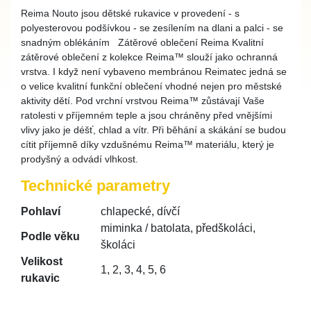
Reima Nouto jsou dětské rukavice v provedení - s
polyesterovou podšívkou - se zesílením na dlani a palci - se
snadným oblékáním Zátěrové oblečení Reima Kvalitní
zátěrové oblečení z kolekce Reima™ slouží jako ochranná
vrstva. I když není vybaveno membránou Reimatec jedná se
o velice kvalitní funkční oblečení vhodné nejen pro městské
aktivity dětí. Pod vrchní vrstvou Reima™ zůstávají Vaše
ratolesti v příjemném teple a jsou chráněny před vnějšími
vlivy jako je déšť, chlad a vítr. Při běhání a skákání se budou
cítit příjemně díky vzdušnému Reima™ materiálu, který je
prodyšný a odvádí vlhkost.
Technické parametry
Pohlaví
chlapecké, dívčí
miminka / batolata, předškoláci,
Podle věku
školáci
Velikost
1, 2, 3, 4, 5, 6
rukavic