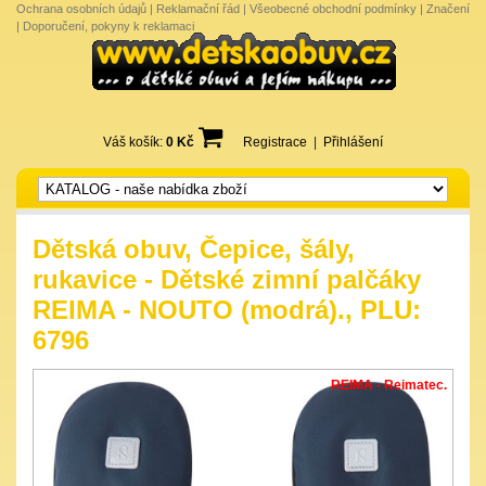
Ochrana osobních údajů
|
Reklamační řád
|
Všeobecné obchodní podmínky
|
Značení
|
Doporučení, pokyny k reklamaci
Váš košík:
0 Kč
Registrace
|
Přihlášení
Dětská obuv, Čepice, šály,
rukavice - Dětské zimní palčáky
REIMA - NOUTO (modrá)., PLU:
6796
REIMA - Reimatec.