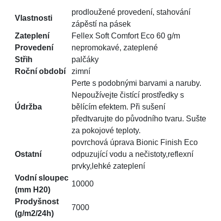
prodloužené provedení, stahování
Vlastnosti
zápěstí na pásek
Zateplení
Fellex Soft Comfort Eco 60 g/m
Provedení
nepromokavé, zateplené
Střih
palčáky
Roční období
zimní
Perte s podobnými barvami a naruby.
Nepoužívejte čistící prostředky s
Údržba
bělícím efektem. Při sušení
předtvarujte do původního tvaru. Sušte
za pokojové teploty.
povrchová úprava Bionic Finish Eco
Ostatní
odpuzující vodu a nečistoty,reflexní
prvky,lehké zateplení
Vodní sloupec
10000
(mm H20)
Prodyšnost
7000
(g/m2/24h)