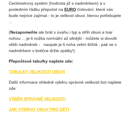
Centimetrový systém (hodnota již s nadměrkem) a v
posledním řádku přepočet na
EURO
číslování, které vás
bude nejvíce zajímat - to je velikost obuvi, kterou potřebujete
...
(
Nezapomeňte
ale brát v úvahu i typ a střih obuvi a tvar
nohou ... je-li nožka normální až silnější - můžete si dovolit
větší nadměrek - naopak je-li noha velmi štíhlá - pak se s
nadměrkem v botičce držte zpátky!)
Přepočtové tabulky najdete zde:
TABULKY VELIKOSTÍ OBUVI
Další informace ohledně výběru správné velikosti bot najdete
zde:
VÝBĚR SPRÁVNÉ VELIKOSTI
JAK VYBÍRAT OBUV PRO DĚTI