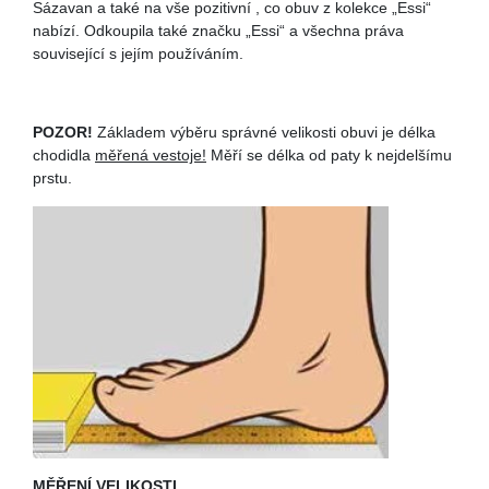
Sázavan a také na vše pozitivní , co obuv z kolekce „Essi“
nabízí. Odkoupila také značku „Essi“ a všechna práva
související s jejím používáním.
POZOR!
Základem výběru správné velikosti obuvi je délka
chodidla
měřená vestoje!
Měří se délka od paty k nejdelšímu
prstu.
MĚŘENÍ VELIKOSTI