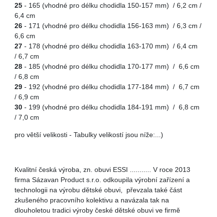
25
- 165 (vhodné pro délku chodidla 150-157 mm) / 6,2 cm /
6,4 cm
26
- 171 (vhodné pro délku chodidla 156-163 mm) / 6,3 cm /
6,6 cm
27
- 178 (vhodné pro délku chodidla 163-170 mm) / 6,4 cm
/ 6,7 cm
28
- 185 (vhodné pro délku chodidla 170-177 mm) / 6,6 cm
/ 6,8 cm
29
- 192 (vhodné pro délku chodidla 177-184 mm) / 6,7 cm
/ 6,9 cm
30
- 199 (vhodné pro délku chodidla 184-191 mm) / 6,8 cm
/ 7,0 cm
pro větší velikosti - Tabulky velikostí jsou níže:...)
Kvalitní česká výroba, zn. obuvi ESSI ........... V roce 2013
firma Sázavan Product s.r.o. odkoupila výrobní zařízení a
technologii na výrobu dětské obuvi, převzala také část
zkušeného pracovního kolektivu a navázala tak na
dlouholetou tradici výroby české dětské obuvi ve firmě