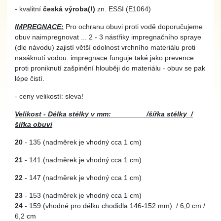
- kvalitní
česká výroba(!)
zn. ESSI (E1064)
IMPREGNACE:
Pro ochranu obuvi proti vodě doporučujeme
obuv naimpregnovat ... 2 - 3 nástřiky impregnačního spraye
(dle návodu) zajistí větší odolnost vrchního materiálu proti
nasáknutí vodou. impregnace funguje také jako prevence
proti proniknutí zašpinění hlouběji do materiálu - obuv se pak
lépe čistí.
- ceny velikostí: sleva!
Velikost - Délka stélky v mm: /šířka stélky /
šířka obuvi
20
- 135 (nadměrek je vhodný cca 1 cm)
21
- 141 (nadměrek je vhodný cca 1 cm)
22
- 147 (nadměrek je vhodný cca 1 cm)
23
- 153 (nadměrek je vhodný cca 1 cm)
24
- 159 (vhodné pro délku chodidla 146-152 mm) / 6,0 cm /
6,2 cm