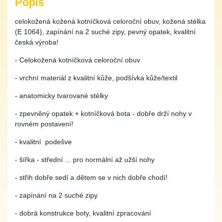
Popis
celokožená kožená kotníčková celoroční obuv, kožená stélka
(E 1064), zapínání na 2 suché zipy, pevný opatek, kvalitní
česká výroba!
- Celokožená kotníčková celoroční obuv
- vrchní materiál z kvalitní kůže, podšívka kůže/textil
- anatomicky tvarované stélky
- zpevněný opatek + kotníčková bota - dobře drží nohy v
rovném postavení!
- kvalitní podešve
- šířka - střední ... pro normální až užší nohy
- střih dobře sedí a dětem se v nich dobře chodí!
- zapínání na 2 suché zipy
- dobrá konstrukce boty, kvalitní zpracování