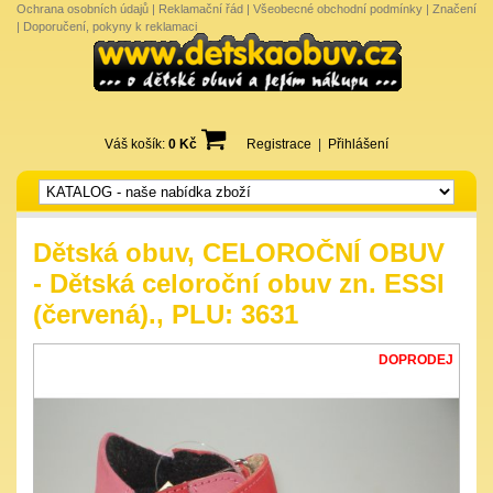
Ochrana osobních údajů
|
Reklamační řád
|
Všeobecné obchodní podmínky
|
Značení
|
Doporučení, pokyny k reklamaci
Váš košík:
0 Kč
Registrace
|
Přihlášení
Dětská obuv, CELOROČNÍ OBUV
- Dětská celoroční obuv zn. ESSI
(červená)., PLU: 3631
DOPRODEJ