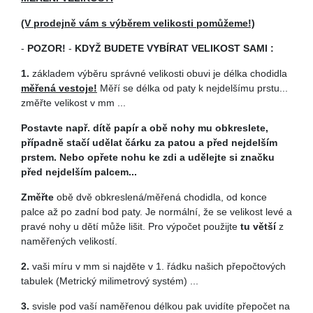
(V prodejně vám s výběrem velikosti pomůžeme!)
-
POZOR!
-
KDYŽ BUDETE VYBÍRAT VELIKOST SAMI :
1.
základem výběru správné velikosti obuvi je délka chodidla
měřená vestoje!
Měří se délka od paty k nejdelšímu prstu...
změřte velikost v mm ...
Postavte
např. dítě papír a obě nohy mu obkreslete,
případně stačí udělat čárku za patou a před nejdelším
prstem. Nebo opřete nohu ke zdi a udělejte si značku
před nejdelším palcem...
Z
měřte
obě dvě obkreslená/měřená chodidla, od konce
palce až po zadní bod paty. Je normální, že se velikost levé a
pravé nohy u dětí může lišit. Pro výpočet použijte
tu větší
z
naměřených velikostí.
2.
vaši míru v mm si najděte v 1. řádku našich přepočtových
tabulek (Metrický milimetrový systém) ...
3.
svisle pod vaší naměřenou délkou pak uvidíte přepočet na