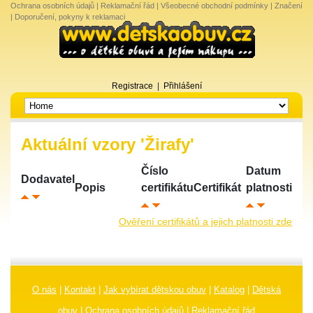
Ochrana osobních údajů
|
Reklamační řád
|
Všeobecné obchodní podmínky
|
Značení
|
Doporučení, pokyny k reklamaci
Registrace
|
Přihlášení
Aktuální vzory 'Žirafy'
Číslo
Datum
Dodavatel
Popis
certifikátu
Certifikát
platnosti
Ověření certifikátů a jejich platnosti zde
O nás
|
Kontakt
|
Jak vybírat dětskou obuv
|
Katalog
|
Dětská
obuv
|
Ochrana osobních údajů
|
Reklamační řád