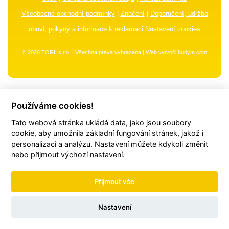
Všeobecné obchodní podmínky
|
Značení
|
Doporučení, údržba
obuvi, pokyny a informace k reklamaci
Nastavení cookies
© 2026
TORI, s.r.o.
| Všechna práva vyhrazena | Web vytvořil
hudym.com
Používáme cookies!
Tato webová stránka ukládá data, jako jsou soubory
cookie, aby umožnila základní fungování stránek, jakož i
personalizaci a analýzu. Nastavení můžete kdykoli změnit
nebo přijmout výchozí nastavení.
Přijmout vše
Nastavení