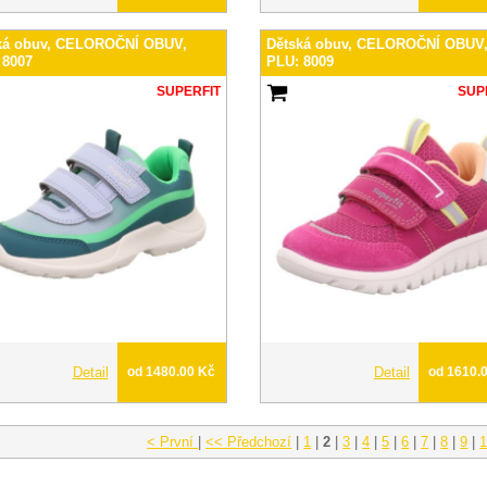
ká obuv, CELOROČNÍ OBUV,
Dětská obuv, CELOROČNÍ OBUV
 8007
PLU: 8009
SUPERFIT
SUP
Detail
od 1480.00 Kč
Detail
od 1610.
< První
|
<< Předchozí
|
1
|
2
|
3
|
4
|
5
|
6
|
7
|
8
|
9
|