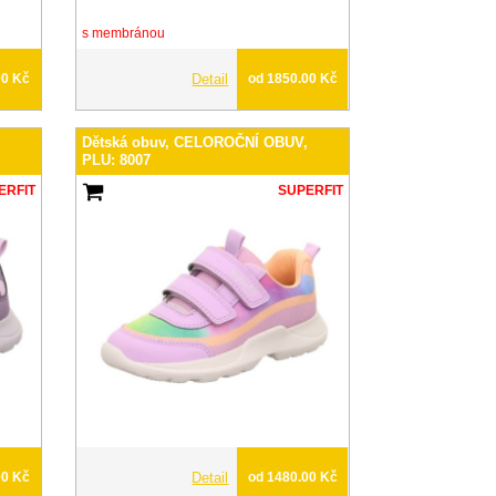
s membránou
00 Kč
Detail
od 1850.00 Kč
,
Dětská obuv, CELOROČNÍ OBUV,
PLU: 8007
ERFIT
SUPERFIT
00 Kč
Detail
od 1480.00 Kč