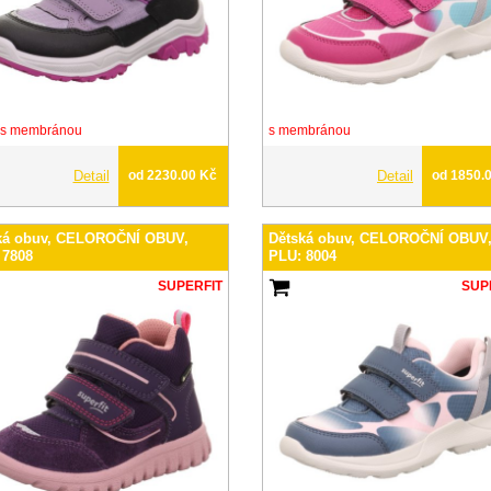
s membránou
s membránou
Detail
od 2230.00 Kč
Detail
od 1850.
ká obuv, CELOROČNÍ OBUV,
Dětská obuv, CELOROČNÍ OBUV
 7808
PLU: 8004
SUPERFIT
SUP