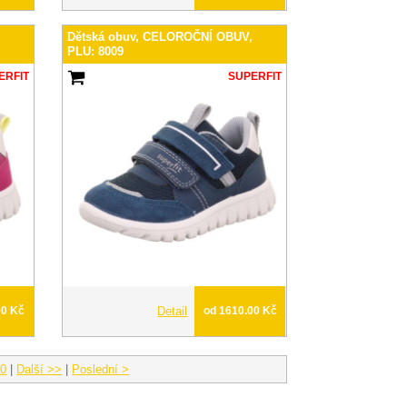
,
Dětská obuv, CELOROČNÍ OBUV,
PLU: 8009
ERFIT
SUPERFIT
00 Kč
Detail
od 1610.00 Kč
10
|
Další >>
|
Poslední >