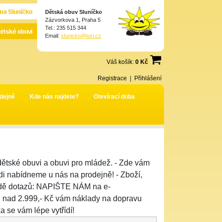
Dětská obuv Sluníčko
Zázvorkova 1, Praha 5
Tel.: 235 515 344
Email:
slunicko@tori.cz
Váš košík:
0 Kč
Registrace
|
Přihlášení
dejně
Kde nás najdete?
Otevírací doba
tské obuvi a obuvi pro mládež. - Zde vám
di nabídneme u nás na prodejně! - Zboží,
padě dotazů: NAPIŠTE NÁM na e-
ad 2.999,- Kč vám náklady na dopravu
a se vám lépe vytřídí!