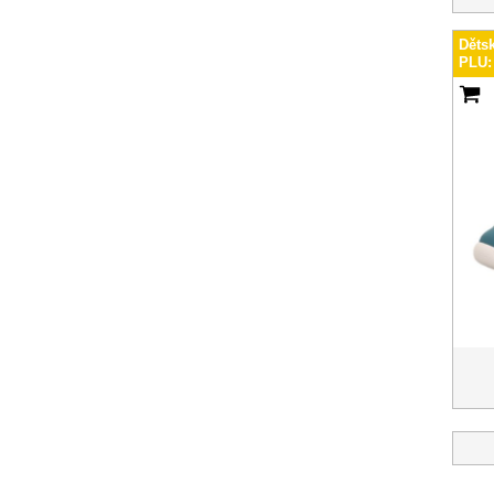
Děts
PLU: