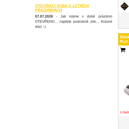
OTEVÍRACÍ DOBA O LETNÍCH
PRÁZDNINÁCH
07.07.2026
- Jak máme v době prázdnin
OTEVŘENO.... najdete podrobně zde:... Krásné
léto! :-)
Děts
PLU:
s me