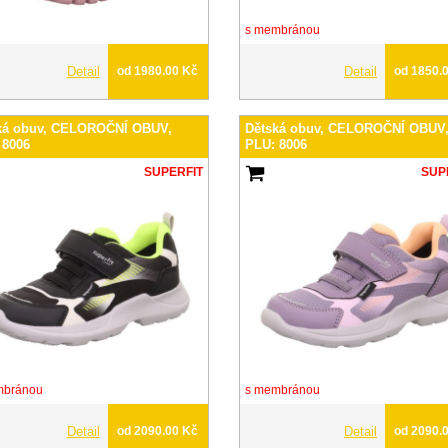
s membránou
Detail
od 1980.00 Kč
Detail
od 1850.
ká obuv, CELOROČNÍ OBUV,
Dětská obuv, CELOROČNÍ OBUV
 8006
PLU: 8006
SUPERFIT
SUP
mbránou
s membránou
Detail
od 2090.00 Kč
Detail
od 2090.