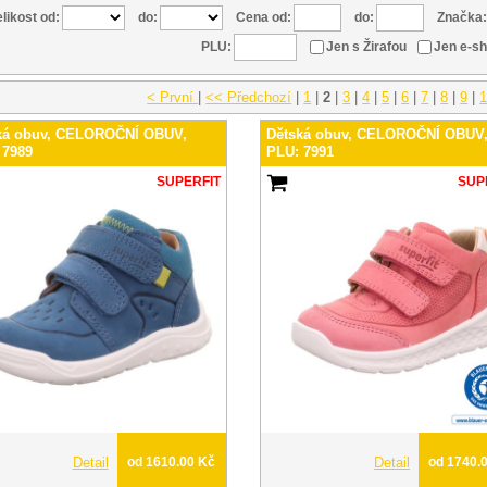
likost od:
do:
Cena od:
do:
Značka:
PLU:
Jen s Žirafou
Jen e-s
< První
|
<< Předchozí
|
1
|
2
|
3
|
4
|
5
|
6
|
7
|
8
|
9
|
ká obuv, CELOROČNÍ OBUV,
Dětská obuv, CELOROČNÍ OBUV
 7989
PLU: 7991
SUPERFIT
SUP
Detail
od 1610.00 Kč
Detail
od 1740.