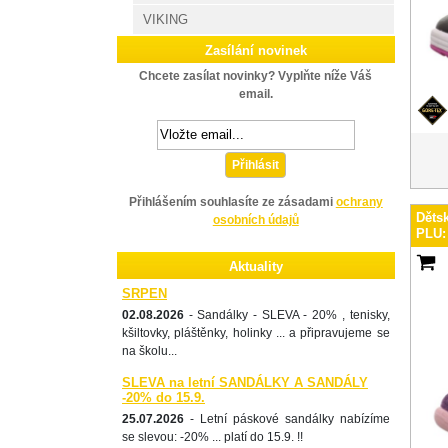
VIKING
Zasílání novinek
Chcete zasílat novinky? Vyplňte níže Váš
email.
Přihlásit
Přihlášením souhlasíte ze zásadami
ochrany
Děts
osobních údajů
PLU:
Aktuality
SRPEN
02.08.2026
- Sandálky - SLEVA - 20% , tenisky,
kšiltovky, pláštěnky, holinky ... a připravujeme se
na školu...
SLEVA na letní SANDÁLKY A SANDÁLY
-20% do 15.9.
25.07.2026
- Letní páskové sandálky nabízíme
se slevou: -20% ... platí do 15.9. !!