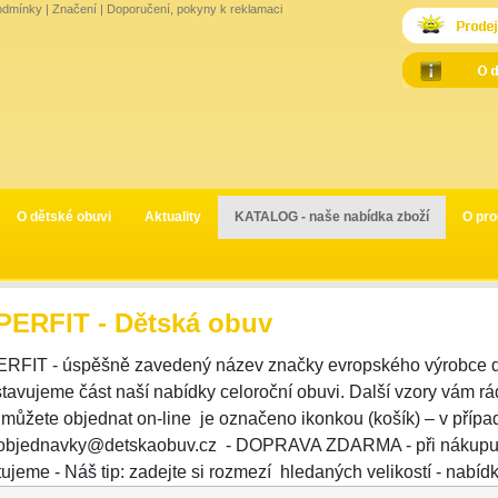
odmínky
|
Značení
|
Doporučení, pokyny k reklamaci
O dětské obuvi
Aktuality
KATALOG - naše nabídka zboží
O pro
PERFIT - Dětská obuv
RFIT - úspěšně zavedený název značky evropského výrobce dě
tavujeme část naší nabídky celoroční obuvi. Další vzory vám rá
 můžete objednat on-line je označeno ikonkou (košík) – v pří
 objednavky@detskaobuv.cz - DOPRAVA ZDARMA - při nákupu n
ujeme - Náš tip: zadejte si rozmezí hledaných velikostí - nabídk