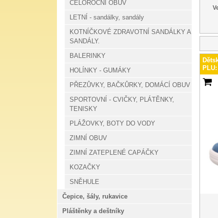
CELOROČNÍ OBUV
Ve
LETNÍ - sandálky, sandály
KOTNÍČKOVÉ ZDRAVOTNÍ SANDÁLKY A
SANDÁLY.
BALERINKY
Děts
PLU:
HOLÍNKY - GUMÁKY
PŘEZŮVKY, BAČKŮRKY, DOMÁCÍ OBUV
SPORTOVNÍ - CVIČKY, PLÁTĚNKY,
TENISKY
PLÁŽOVKY, BOTY DO VODY
ZIMNÍ OBUV
ZIMNÍ ZATEPLENÉ CAPÁČKY
KOZAČKY
SNĚHULE
Čepice, šály, rukavice
Pláštěnky a deštníky