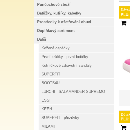
Punčochové zboží
Děts
Batůžky, kufříky, kabelky
PLU:
Prostředky k ošetřování obuvi
Doplňkový sortiment
Další
Kožené capáčky
První krůčky - první botičky
Kotníčkové zdravotní sandály
SUPERFIT
BOOTS4U
LURCHI - SALAMANDER-SUPREMO
ESSI
KEEN
Děts
SUPERFIT - přezůvky
PLU:
MILAMI