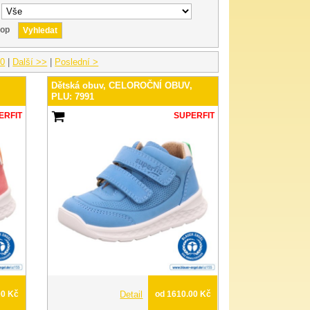
hop
10
|
Další >>
|
Poslední >
,
Dětská obuv, CELOROČNÍ OBUV,
PLU: 7991
ERFIT
SUPERFIT
00 Kč
Detail
od 1610.00 Kč