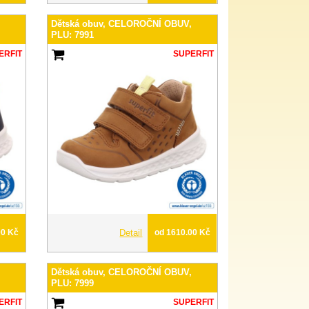
,
Dětská obuv, CELOROČNÍ OBUV,
PLU: 7991
ERFIT
SUPERFIT
00 Kč
Detail
od 1610.00 Kč
,
Dětská obuv, CELOROČNÍ OBUV,
PLU: 7999
ERFIT
SUPERFIT