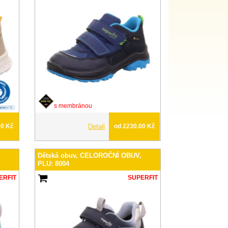
s membránou
00 Kč
Detail
od 2230.00 Kč
,
Dětská obuv, CELOROČNÍ OBUV,
PLU: 8004
ERFIT
SUPERFIT