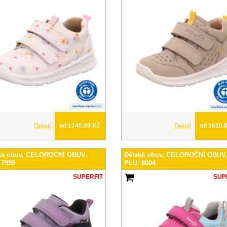
Detail
od 1740.00 Kč
Detail
od 1610.
ká obuv, CELOROČNÍ OBUV,
Dětská obuv, CELOROČNÍ OBUV
 7999
PLU: 8004
SUPERFIT
SUP