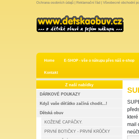
Ochrana osobních údajů
|
Reklamační řád
|
Všeobecné obchodní p
Home
E-SHOP - vše o nákupu přes náš e-shop
Kontakt
Z naší nabídky
SU
DÁRKOVÉ POUKAZY
SUPE
Když vaše děťátko začíná chodit...!
předs
Dětská obuv
které
KOŽENÉ CAPÁČKY.
mail
PRVNÍ BOTIČKY - PRVNÍ KRŮČKY
neúčt