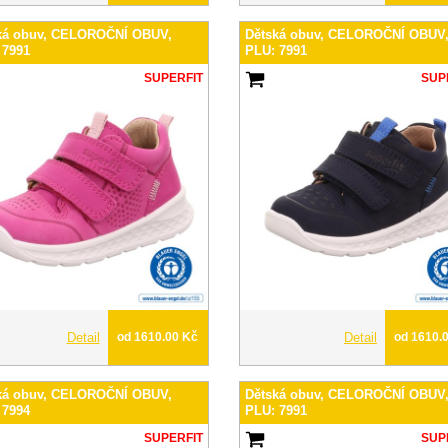
ká obuv, CELOROČNÍ OBUV,
Dětská obuv, CELOROČNÍ OBUV
 7991
PLU: 7991
SUPERFIT
SUP
Detail
od 1610.00 Kč
Detail
od 1610.
ká obuv, CELOROČNÍ OBUV,
Dětská obuv, CELOROČNÍ OBUV
 7994
PLU: 7991
SUPERFIT
SUP