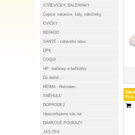
STŘEVÍČKY, BALERINKY
Čepice, rukavice, šály, nákrčníky.
CVIČKY
BEFADO
SANTÉ - zdravotní obuv
DPK
COQUI
HP - bačkory a bačkůrky.
Do deště.....
REIMA - Reimatec.
Děts
SNĚHULE
PLU:
DOPRODEJ
Upozorňujeme vás na:
DÁRKOVÉ POUKAZY
JAS-TEX