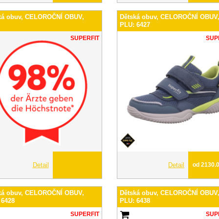
ká obuv, CELOROČNÍ OBUV,
Dětská obuv, CELOROČNÍ OBUV
PLU: 6427
SUPERFIT
SUP
Detail
Detail
od 2130.
ká obuv, CELOROČNÍ OBUV,
Dětská obuv, CELOROČNÍ OBUV
 6428
PLU: 6438
SUPERFIT
SUP