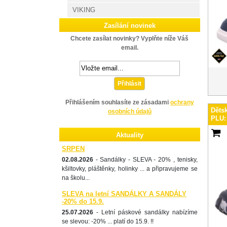
VIKING
Zasílání novinek
Chcete zasílat novinky? Vyplňte níže Váš
email.
Přihlásit
Přihlášením souhlasíte ze zásadami
ochrany
Děts
osobních údajů
PLU:
Aktuality
SRPEN
02.08.2026
- Sandálky - SLEVA - 20% , tenisky,
kšiltovky, pláštěnky, holinky ... a připravujeme se
na školu...
SLEVA na letní SANDÁLKY A SANDÁLY
-20% do 15.9.
25.07.2026
- Letní páskové sandálky nabízíme
se slevou: -20% ... platí do 15.9. !!