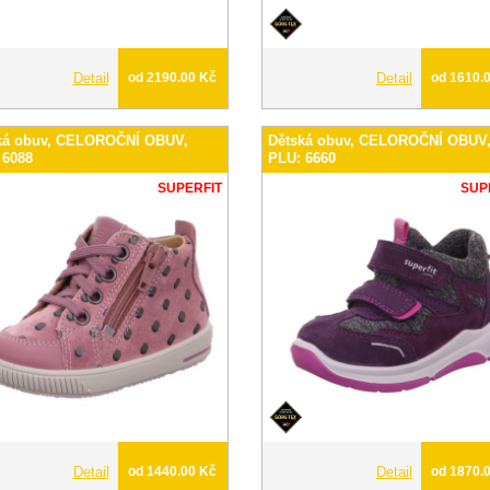
Detail
od 2190.00 Kč
Detail
od 1610.
ká obuv, CELOROČNÍ OBUV,
Dětská obuv, CELOROČNÍ OBUV
 6088
PLU: 6660
SUPERFIT
SUP
Detail
od 1440.00 Kč
Detail
od 1870.