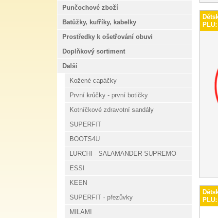
Punčochové zboží
Děts
Batůžky, kufříky, kabelky
PLU:
Prostředky k ošetřování obuvi
Doplňkový sortiment
Další
Kožené capáčky
První krůčky - první botičky
Kotníčkové zdravotní sandály
SUPERFIT
BOOTS4U
LURCHI - SALAMANDER-SUPREMO
ESSI
KEEN
Děts
SUPERFIT - přezůvky
PLU:
MILAMI