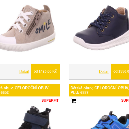
Detail
od 1420.00 Kč
Detail
od 1550.
ká obuv, CELOROČNÍ OBUV,
Dětská obuv, CELOROČNÍ OBUV
 6652
PLU: 6887
SUPERFIT
SUP