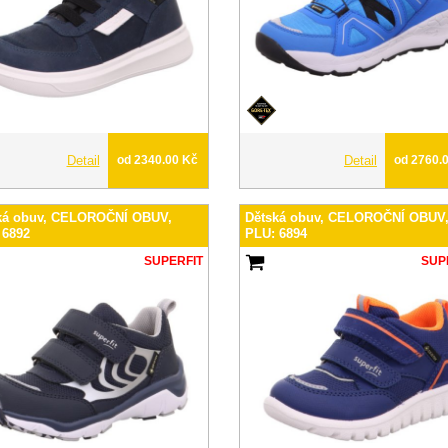
Detail
od 2340.00 Kč
Detail
od 2760.
ká obuv, CELOROČNÍ OBUV,
Dětská obuv, CELOROČNÍ OBUV
 6892
PLU: 6894
SUPERFIT
SUP