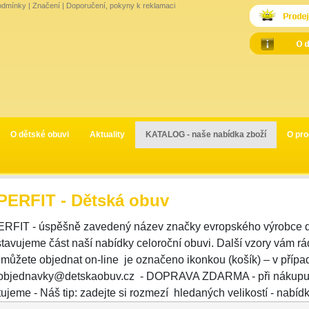
odmínky
|
Značení
|
Doporučení, pokyny k reklamaci
O dětské obuvi
Aktuality
KATALOG - naše nabídka zboží
O pro
PERFIT - Dětská obuv
RFIT - úspěšně zavedený název značky evropského výrobce dě
tavujeme část naší nabídky celoroční obuvi. Další vzory vám rá
 můžete objednat on-line je označeno ikonkou (košík) – v pří
 objednavky@detskaobuv.cz - DOPRAVA ZDARMA - při nákupu n
ujeme - Náš tip: zadejte si rozmezí hledaných velikostí - nabídk