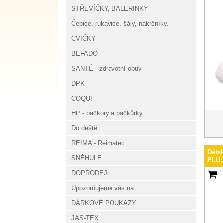
STŘEVÍČKY, BALERINKY
Čepice, rukavice, šály, nákrčníky.
CVIČKY
BEFADO
SANTÉ - zdravotní obuv
DPK
COQUI
HP - bačkory a bačkůrky.
Do deště.....
REIMA - Reimatec.
Děts
SNĚHULE
PLU:
DOPRODEJ
Upozorňujeme vás na:
DÁRKOVÉ POUKAZY
JAS-TEX