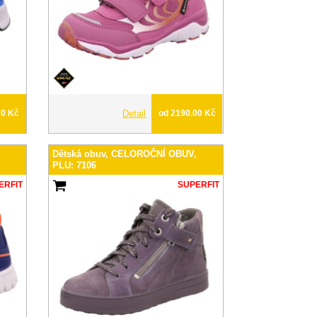
00 Kč
Detail
od 2190.00 Kč
,
Dětská obuv, CELOROČNÍ OBUV,
PLU: 7106
ERFIT
SUPERFIT