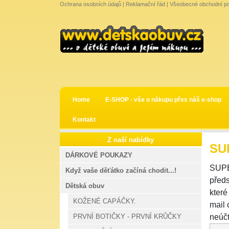
Ochrana osobních údajů
|
Reklamační řád
|
Všeobecné obchodní p
Home
E-SHOP - vše o nákupu přes náš e-shop
Kontakt
Z naší nabídky
SU
DÁRKOVÉ POUKAZY
SUPE
Když vaše děťátko začíná chodit...!
předs
Dětská obuv
které
KOŽENÉ CAPÁČKY.
mail
PRVNÍ BOTIČKY - PRVNÍ KRŮČKY
neúčt