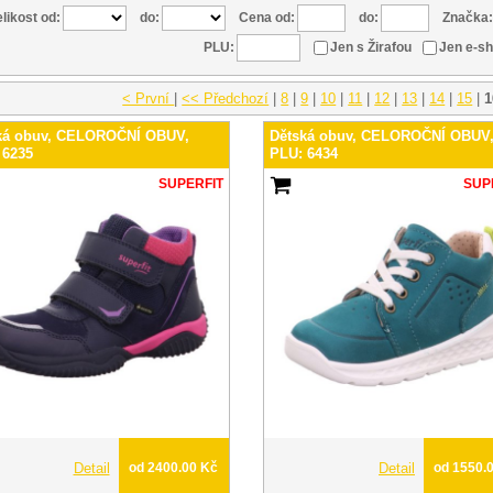
likost od:
do:
Cena od:
do:
Značka:
PLU:
Jen s Žirafou
Jen e-s
< První
|
<< Předchozí
|
8
|
9
|
10
|
11
|
12
|
13
|
14
|
15
|
1
ká obuv, CELOROČNÍ OBUV,
Dětská obuv, CELOROČNÍ OBUV
 6235
PLU: 6434
SUPERFIT
SUP
Detail
od 2400.00 Kč
Detail
od 1550.