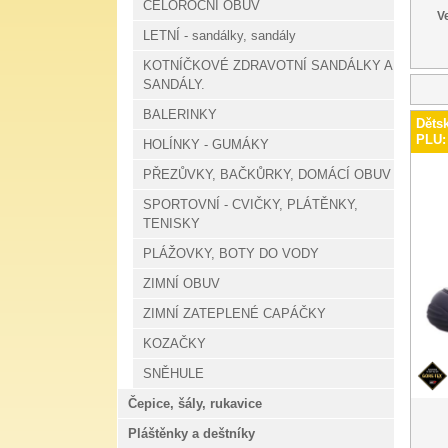
CELOROČNÍ OBUV
Ve
LETNÍ - sandálky, sandály
KOTNÍČKOVÉ ZDRAVOTNÍ SANDÁLKY A
SANDÁLY.
BALERINKY
Děts
PLU:
HOLÍNKY - GUMÁKY
PŘEZŮVKY, BAČKŮRKY, DOMÁCÍ OBUV
SPORTOVNÍ - CVIČKY, PLÁTĚNKY,
TENISKY
PLÁŽOVKY, BOTY DO VODY
ZIMNÍ OBUV
ZIMNÍ ZATEPLENÉ CAPÁČKY
KOZAČKY
SNĚHULE
Čepice, šály, rukavice
Pláštěnky a deštníky