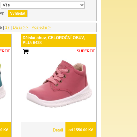
hop
6
|
17
|
Další >>
|
Poslední >
,
Dětská obuv, CELOROČNÍ OBUV,
PLU: 6438
ERFIT
SUPERFIT
00 Kč
Detail
od 1550.00 Kč