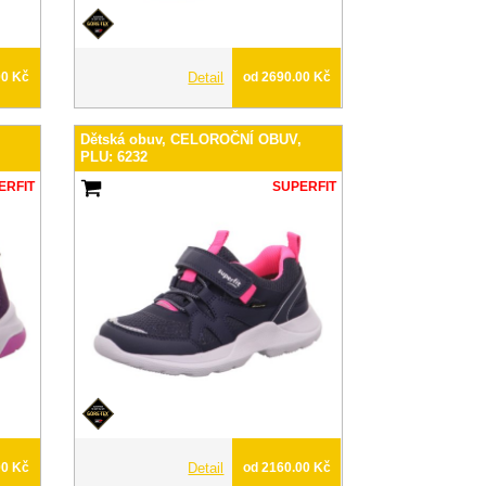
00 Kč
Detail
od 2690.00 Kč
,
Dětská obuv, CELOROČNÍ OBUV,
PLU: 6232
ERFIT
SUPERFIT
00 Kč
Detail
od 2160.00 Kč