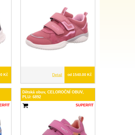
00 Kč
Detail
od 1540.00 Kč
,
Dětská obuv, CELOROČNÍ OBUV,
PLU: 6892
ERFIT
SUPERFIT