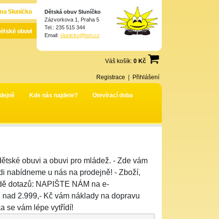
Dětská obuv Sluníčko
Zázvorkova 1, Praha 5
Tel.: 235 515 344
Email:
slunicko@tori.cz
Váš košík:
0 Kč
Registrace
|
Přihlášení
dejně
Kde nás najdete?
Otevírací doba
tské obuvi a obuvi pro mládež. - Zde vám
di nabídneme u nás na prodejně! - Zboží,
padě dotazů: NAPIŠTE NÁM na e-
ad 2.999,- Kč vám náklady na dopravu
a se vám lépe vytřídí!