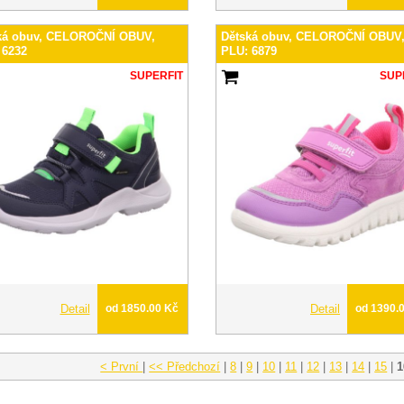
ká obuv, CELOROČNÍ OBUV,
Dětská obuv, CELOROČNÍ OBUV
 6232
PLU: 6879
SUPERFIT
SUP
Detail
od 1850.00 Kč
Detail
od 1390.
< První
|
<< Předchozí
|
8
|
9
|
10
|
11
|
12
|
13
|
14
|
15
|
1