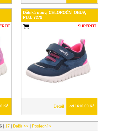
,
Dětská obuv, CELOROČNÍ OBUV,
PLU: 7279
ERFIT
SUPERFIT
00 Kč
Detail
od 1610.00 Kč
6
|
17
|
Další >>
|
Poslední >