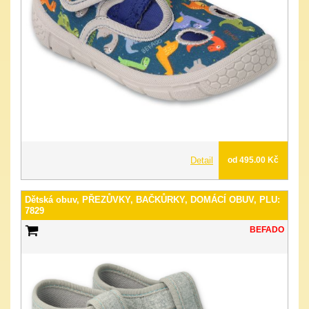
Detail
od 495.00 Kč
Dětská obuv, PŘEZŮVKY, BAČKŮRKY, DOMÁCÍ OBUV, PLU:
7829
BEFADO