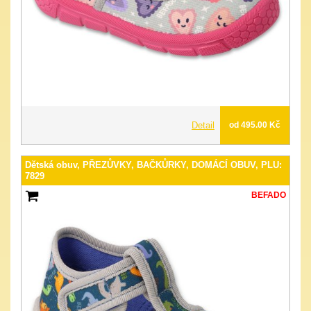
Detail
od 495.00 Kč
Dětská obuv, PŘEZŮVKY, BAČKŮRKY, DOMÁCÍ OBUV, PLU:
7829
BEFADO