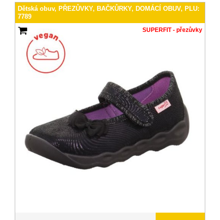
Dětská obuv, PŘEZŮVKY, BAČKŮRKY, DOMÁCÍ OBUV, PLU:
7789
SUPERFIT - přezůvky