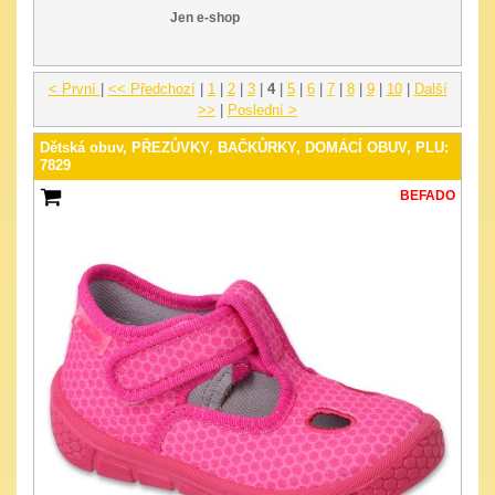
Jen e-shop
< První
|
<< Předchozí
|
1
|
2
|
3
|
4
|
5
|
6
|
7
|
8
|
9
|
10
|
Další
>>
|
Poslední >
Dětská obuv, PŘEZŮVKY, BAČKŮRKY, DOMÁCÍ OBUV, PLU:
7829
BEFADO