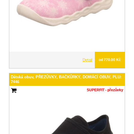
Detail
od 770.00 Kč
Dětská obuv, PŘEZŮVKY, BAČKŮRKY, DOMÁCÍ OBUV, PLU:
7446
SUPERFIT - přezůvky