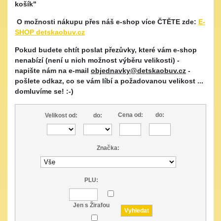
košík"
O možnosti nákupu přes náš e-shop více ČTĚTE zde:
E-
SHOP detskaobuv.cz
Pokud budete chtít poslat přezůvky, které vám e-shop
nenabízí (není u nich možnost výběru velikosti) -
napište nám na e-mail
objednavky@detskaobuv.cz
-
pošlete odkaz, co se vám líbí a požadovanou velikost ...
domluvíme se! :-)
Cena od:
do:
Velikost od:
do:
Značka:
PLU:
Jen s Žirafou