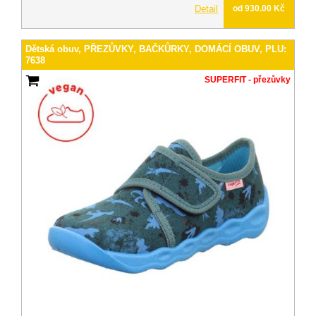
Detail
od 930.00 Kč
Dětská obuv, PŘEZŮVKY, BAČKŮRKY, DOMÁCÍ OBUV, PLU:
7638
SUPERFIT - přezůvky