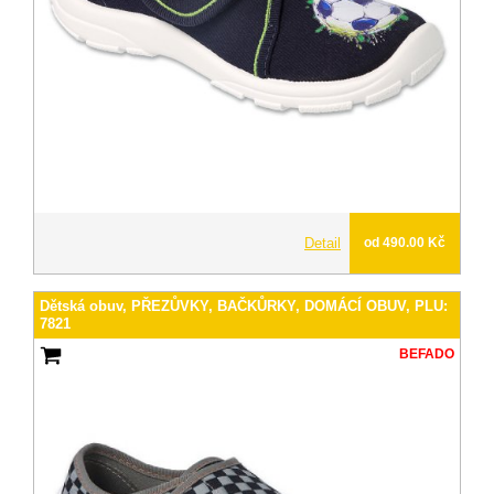
Detail
od 490.00 Kč
Dětská obuv, PŘEZŮVKY, BAČKŮRKY, DOMÁCÍ OBUV, PLU:
7821
BEFADO