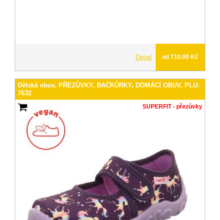
Detail
od 710.00 Kč
Dětská obuv, PŘEZŮVKY, BAČKŮRKY, DOMÁCÍ OBUV, PLU:
7632
SUPERFIT - přezůvky