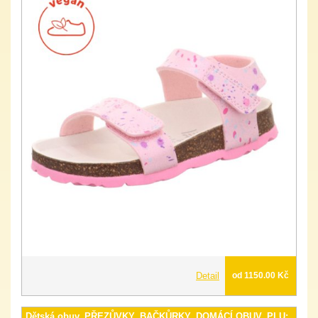
Detail
od 1150.00 Kč
Dětská obuv, PŘEZŮVKY, BAČKŮRKY, DOMÁCÍ OBUV, PLU: