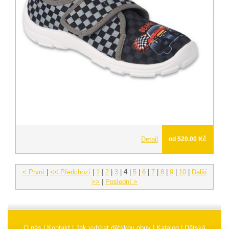
Detail
od 520.00 Kč
< První
|
<< Předchozí
|
1
|
2
|
3
|
4
|
5
|
6
|
7
|
8
|
9
|
10
|
Další
>>
|
Poslední >
O nás
|
Kontakt
|
Jak vybírat dětskou obuv
|
Katalog
|
Dětská