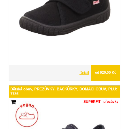
Detail
od 620.00 Kč
Dětská obuv, PŘEZŮVKY, BAČKŮRKY, DOMÁCÍ OBUV, PLU:
7786
SUPERFIT - přezůvky