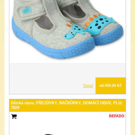
Detail
od 495.00 Kč
Dětská obuv, PŘEZŮVKY, BAČKŮRKY, DOMÁCÍ OBUV, PLU:
7829
BEFADO