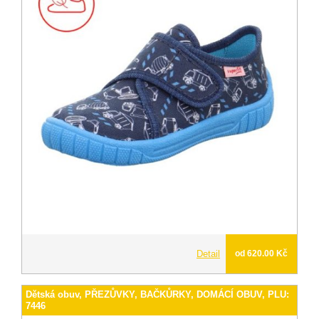
Detail
od 620.00 Kč
Dětská obuv, PŘEZŮVKY, BAČKŮRKY, DOMÁCÍ OBUV, PLU:
7446