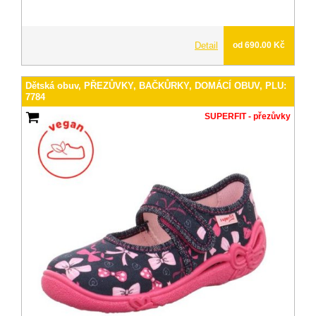
Detail
od 690.00 Kč
Dětská obuv, PŘEZŮVKY, BAČKŮRKY, DOMÁCÍ OBUV, PLU:
7784
SUPERFIT - přezůvky