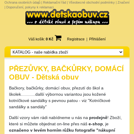
Ochrana osobních údajů
|
Reklamační řád
|
Všeobecné obchodní podmínky
|
Značení
|
Doporučení, pokyny k reklamaci
Váš košík:
0 Kč
Registrace
|
Přihlášení
PŘEZŮVKY, BAČKŮRKY, DOMÁCÍ
OBUV - Dětská obuv
Bačkory, bačkůrky, domácí obuv, přezutí do škol a
školek............další výbornou variantou jsou kožené
kotníčkové sandálky s pevnou patou - viz "Kotníčkové
sandálky a sandály"
Další vzory vám rádi nabídneme u nás na
prodejně
! Zboží,
které si můžete objednat on-line přes náš
e-shop
, je
označeno v levém horním růžku fotografie "nákupní