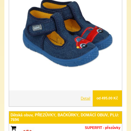
Detail
od 495.00 Kč
Dětská obuv, PŘEZŮVKY, BAČKŮRKY, DOMÁCÍ OBUV, PLU:
7694
SUPERFIT - přezůvky