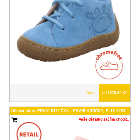
Detail
od 1370.00 Kč
Dětská obuv, PRVNÍ BOTIČKY - PRVNÍ KRŮČKY, PLU: 7263
Vaše děťátko začíná chodit..