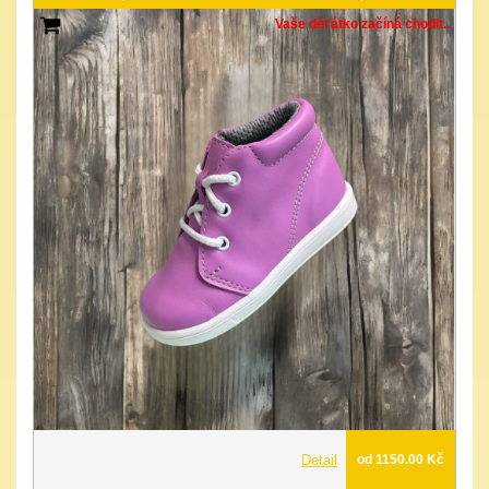
Vaše děťátko začíná chodit..
Detail
od 1150.00 Kč