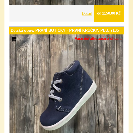
Detail
od 1150.00 Kč
Dětská obuv, PRVNÍ BOTIČKY - PRVNÍ KRŮČKY, PLU: 7135
Vaše děťátko začíná chodit..