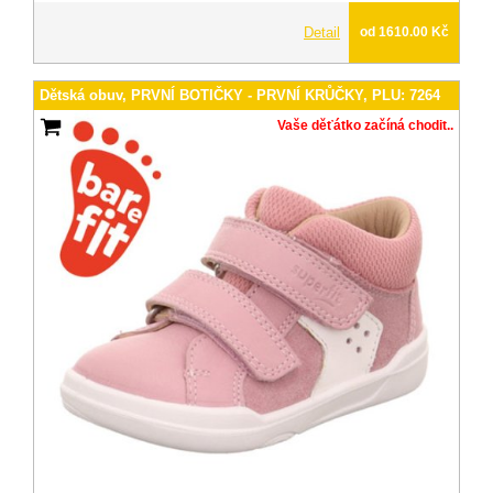
Detail
od 1610.00 Kč
Dětská obuv, PRVNÍ BOTIČKY - PRVNÍ KRŮČKY, PLU: 7264
Vaše děťátko začíná chodit..