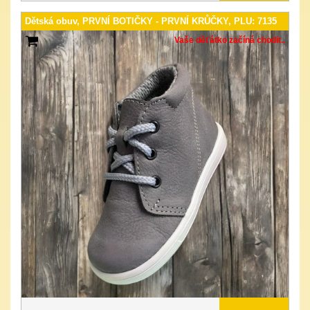
Dětská obuv, PRVNÍ BOTIČKY - PRVNÍ KRŮČKY, PLU: 7135
Vaše děťátko začíná chodit..