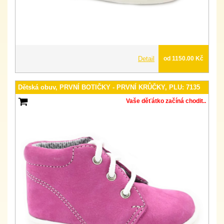
Detail
od 1150.00 Kč
Dětská obuv, PRVNÍ BOTIČKY - PRVNÍ KRŮČKY, PLU: 7135
Vaše děťátko začíná chodit..