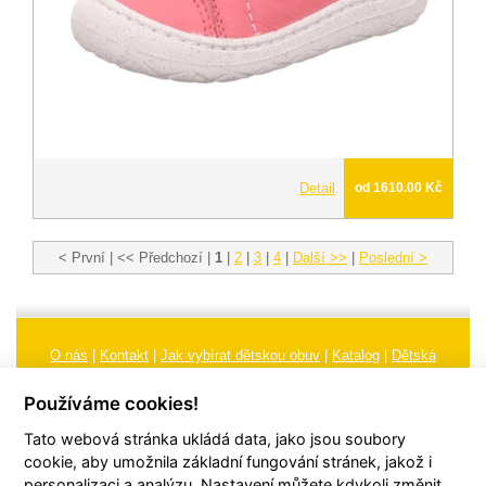
Detail
od 1610.00 Kč
< První | << Předchozí |
1
|
2
|
3
|
4
|
Další >>
|
Poslední >
O nás
|
Kontakt
|
Jak vybírat dětskou obuv
|
Katalog
|
Dětská
obuv
|
Ochrana osobních údajů
|
Reklamační řád
Používáme cookies!
Všeobecné obchodní podmínky
|
Značení
|
Doporučení, údržba
Tato webová stránka ukládá data, jako jsou soubory
obuvi, pokyny a informace k reklamaci
Nastavení cookies
cookie, aby umožnila základní fungování stránek, jakož i
personalizaci a analýzu. Nastavení můžete kdykoli změnit