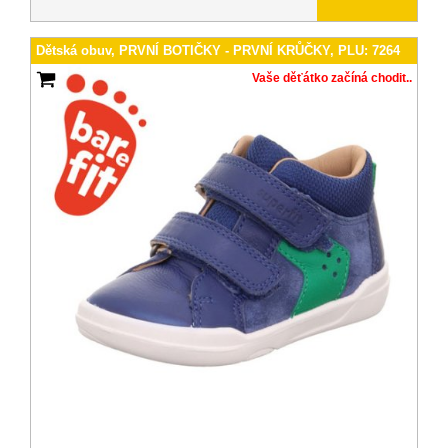
Dětská obuv, PRVNÍ BOTIČKY - PRVNÍ KRŮČKY, PLU: 7264
Vaše děťátko začíná chodit..