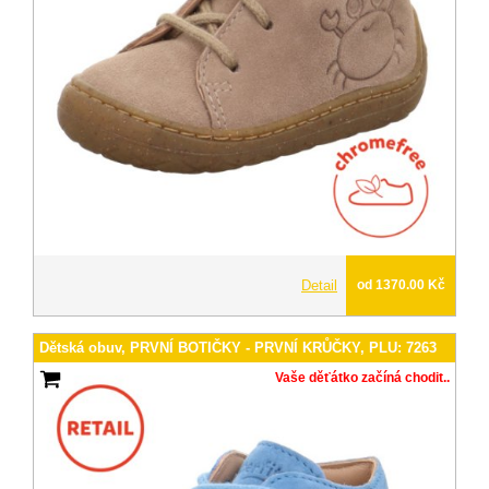
Detail
od 1370.00 Kč
Dětská obuv, PRVNÍ BOTIČKY - PRVNÍ KRŮČKY, PLU: 7263
Vaše děťátko začíná chodit..