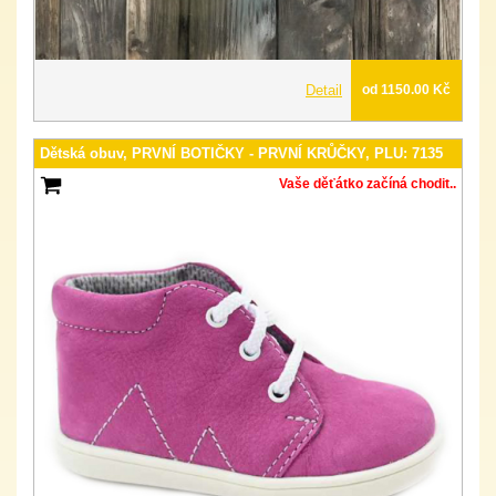
Detail
od 1150.00 Kč
Dětská obuv, PRVNÍ BOTIČKY - PRVNÍ KRŮČKY, PLU: 7135
Vaše děťátko začíná chodit..