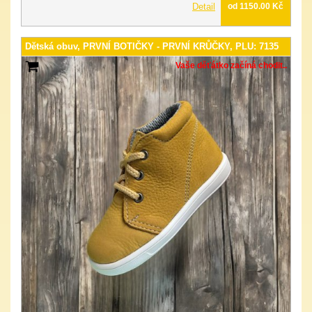
Detail
od 1150.00 Kč
Dětská obuv, PRVNÍ BOTIČKY - PRVNÍ KRŮČKY, PLU: 7135
Vaše děťátko začíná chodit..