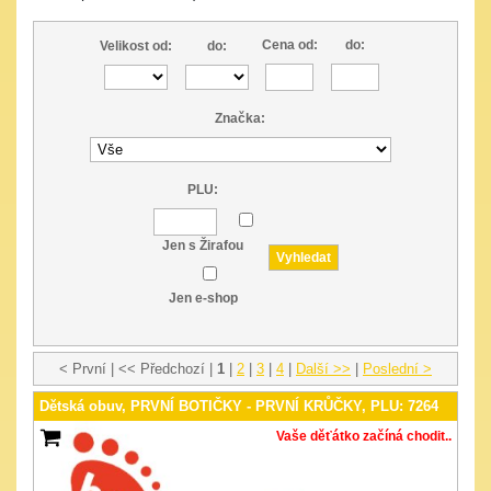
Cena od:
do:
Velikost od:
do:
Značka:
PLU:
Jen s Žirafou
Jen e-shop
< První | << Předchozí |
1
|
2
|
3
|
4
|
Další >>
|
Poslední >
Dětská obuv, PRVNÍ BOTIČKY - PRVNÍ KRŮČKY, PLU: 7264
Vaše děťátko začíná chodit..