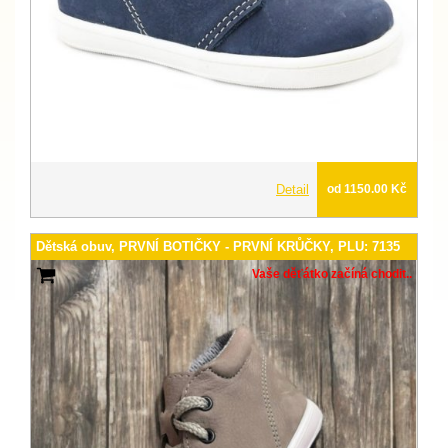
Detail
od 1150.00 Kč
Dětská obuv, PRVNÍ BOTIČKY - PRVNÍ KRŮČKY, PLU: 7135
Vaše děťátko začíná chodit..