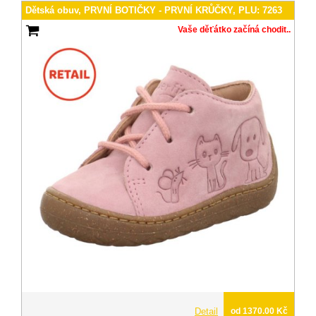
Dětská obuv, PRVNÍ BOTIČKY - PRVNÍ KRŮČKY, PLU: 7263
Vaše děťátko začíná chodit..
Detail
od 1370.00 Kč