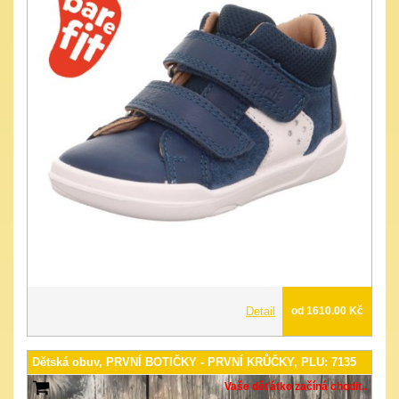
Detail
od 1610.00 Kč
Dětská obuv, PRVNÍ BOTIČKY - PRVNÍ KRŮČKY, PLU: 7135
Vaše děťátko začíná chodit..