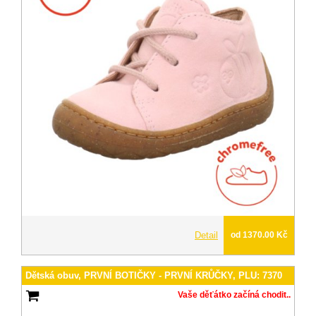
Detail
od 1370.00 Kč
Dětská obuv, PRVNÍ BOTIČKY - PRVNÍ KRŮČKY, PLU: 7370
Vaše děťátko začíná chodit..