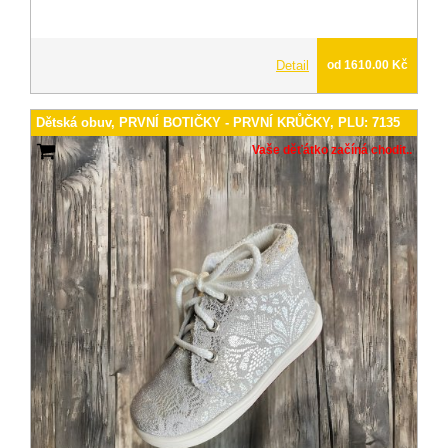
Detail
od 1610.00 Kč
Dětská obuv, PRVNÍ BOTIČKY - PRVNÍ KRŮČKY, PLU: 7135
Vaše děťátko začíná chodit..