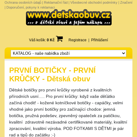
Ochrana osobních údajů
|
Reklamační řád
|
Všeobecné obchodní podmínky
|
Značení
|
Doporučení, pokyny k reklamaci
Váš košík:
0 Kč
Registrace
|
Přihlášení
PRVNÍ BOTIČKY - PRVNÍ
KRŮČKY - Dětská obuv
Dětské botičky pro první krůčky vyrobené z kvalitních
přírodních usní..... Pro první krůčky: když vaše děťátko
začíná chodit! - kožené kotníčkové botičky - capáčky, velmi
vhodné jako první botičky pro začínající chodce: jemná
botička, pružná podešev, zpevněný opateček za patičkou,
kvalitní zdravotně nezávadné certifikované materiály, kvalitní
zpracování, kvalitní výroba. POD FOTKAMI S DĚTMI je pár
rad a tipů do začátku :-)