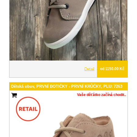
Detail
od 1150.00 Kč
Dětská obuv, PRVNÍ BOTIČKY - PRVNÍ KRŮČKY, PLU: 7263
Vaše děťátko začíná chodit..