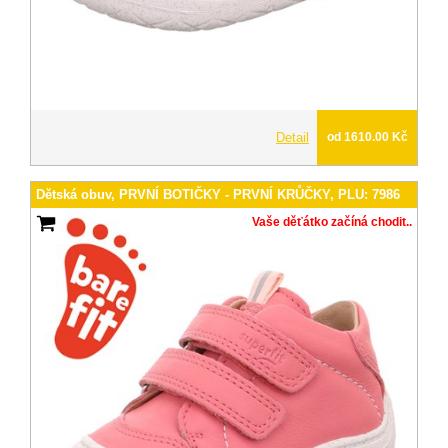
Detail
od 1610.00 Kč
Dětská obuv, PRVNÍ BOTIČKY - PRVNÍ KRŮČKY, PLU: 7986
Vaše děťátko začíná chodit..