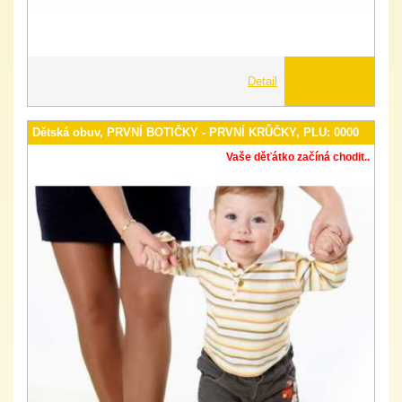
Detail
Dětská obuv, PRVNÍ BOTIČKY - PRVNÍ KRŮČKY, PLU: 0000
Vaše děťátko začíná chodit..