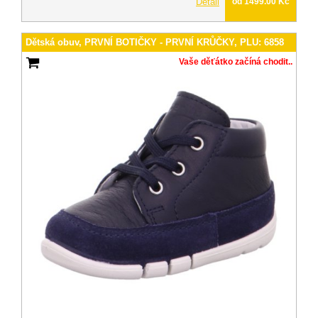
Detail
od 1499.00 Kč
Dětská obuv, PRVNÍ BOTIČKY - PRVNÍ KRŮČKY, PLU: 6858
Vaše děťátko začíná chodit..