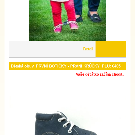
Detail
Dětská obuv, PRVNÍ BOTIČKY - PRVNÍ KRŮČKY, PLU: 6405
Vaše děťátko začíná chodit..