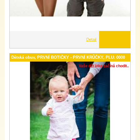
Detail
Dětská obuv, PRVNÍ BOTIČKY - PRVNÍ KRŮČKY, PLU: 0000
Vaše děťátko začíná chodit..