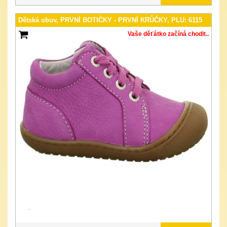
Dětská obuv, PRVNÍ BOTIČKY - PRVNÍ KRŮČKY, PLU: 6115
Vaše děťátko začíná chodit..