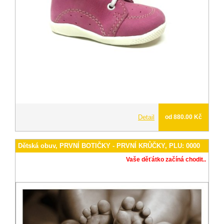
Detail
od 880.00 Kč
Dětská obuv, PRVNÍ BOTIČKY - PRVNÍ KRŮČKY, PLU: 0000
Vaše děťátko začíná chodit..