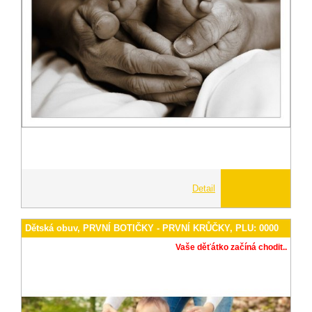
Detail
Dětská obuv, PRVNÍ BOTIČKY - PRVNÍ KRŮČKY, PLU: 0000
Vaše děťátko začíná chodit..