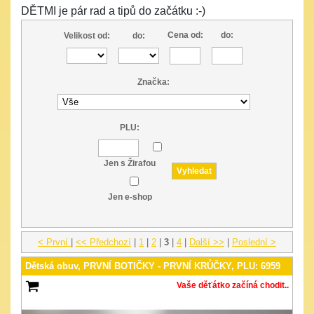
DĚTMI je pár rad a tipů do začátku :-)
Cena od:
do:
Velikost od:
do:
Značka:
PLU:
Jen s Žirafou
Jen e-shop
< První
|
<< Předchozí
|
1
|
2
|
3
|
4
|
Další >>
|
Poslední >
Dětská obuv, PRVNÍ BOTIČKY - PRVNÍ KRŮČKY, PLU: 6959
Vaše děťátko začíná chodit..