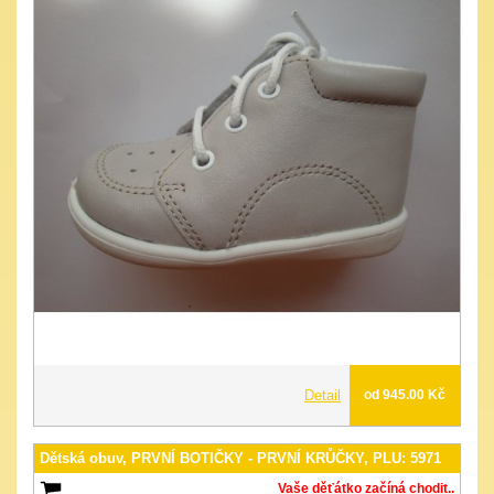
Detail
od 945.00 Kč
Dětská obuv, PRVNÍ BOTIČKY - PRVNÍ KRŮČKY, PLU: 5971
Vaše děťátko začíná chodit..