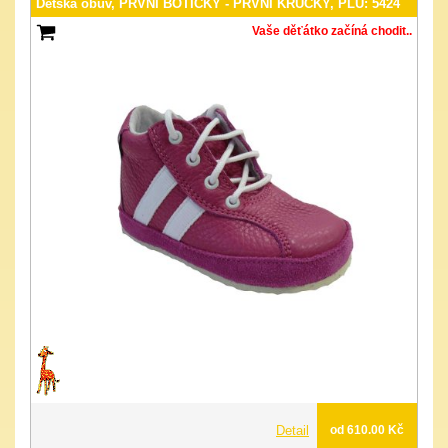
Dětská obuv, PRVNÍ BOTIČKY - PRVNÍ KRŮČKY, PLU: 5424
Vaše děťátko začíná chodit..
Detail
od 610.00 Kč