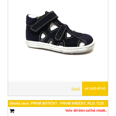
Detail
od 1020.00 Kč
Dětská obuv, PRVNÍ BOTIČKY - PRVNÍ KRŮČKY, PLU: 7135
Vaše děťátko začíná chodit..