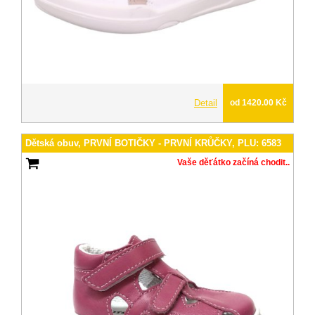
Detail
od 1420.00 Kč
Dětská obuv, PRVNÍ BOTIČKY - PRVNÍ KRŮČKY, PLU: 6583
Vaše děťátko začíná chodit..