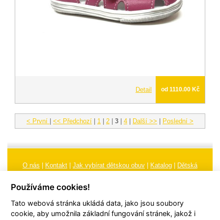
Detail
od 1110.00 Kč
< První
|
<< Předchozí
|
1
|
2
|
3
|
4
|
Další >>
|
Poslední >
O nás
|
Kontakt
|
Jak vybírat dětskou obuv
|
Katalog
|
Dětská
obuv
|
Ochrana osobních údajů
|
Reklamační řád
Používáme cookies!
Všeobecné obchodní podmínky
|
Značení
|
Doporučení, údržba
Tato webová stránka ukládá data, jako jsou soubory
obuvi, pokyny a informace k reklamaci
Nastavení cookies
cookie, aby umožnila základní fungování stránek, jakož i