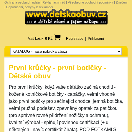
Ochrana osobních údajů
|
Reklamační řád
|
Všeobecné obchodní podmínky
|
Značení
|
Doporučení, pokyny k reklamaci
Váš košík:
0 Kč
Registrace
|
Přihlášení
První krůčky - první botičky -
Dětská obuv
Pro první krůčky: když vaše děťátko začíná chodit! -
kožené kotníčkové botičky - capáčky, velmi vhodné
jako první botičky pro začínající chodce: jemná botička,
velmi pružná podešev, zpevněný opatek za patičkou
(pro správné rovné přidržení nožičky a ochranu),
kvalitní výroba! - splňují povinnou certifikaci (+ u
některých i navíc certifikát Žirafa). POD FOTKAMI S