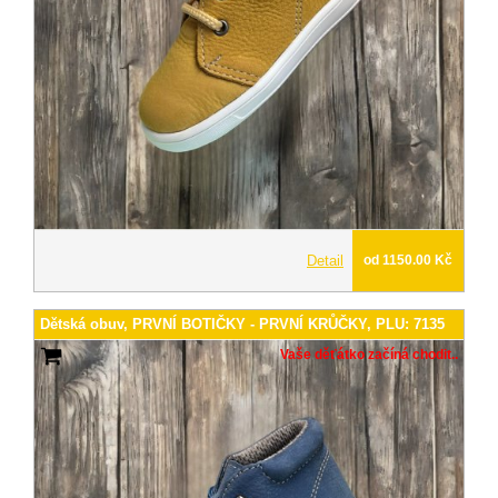
Detail
od 1150.00 Kč
Dětská obuv, PRVNÍ BOTIČKY - PRVNÍ KRŮČKY, PLU: 7135
Vaše děťátko začíná chodit..