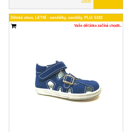
Detail
Dětská obuv, LETNÍ - sandálky, sandály, PLU: 6182
Vaše děťátko začíná chodit..