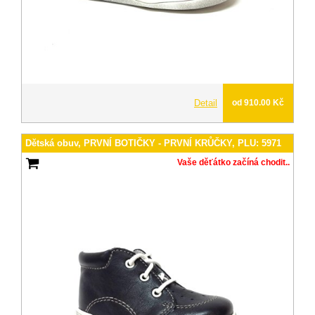
Detail
od 910.00 Kč
Dětská obuv, PRVNÍ BOTIČKY - PRVNÍ KRŮČKY, PLU: 5971
Vaše děťátko začíná chodit..