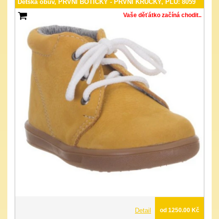
Dětská obuv, PRVNÍ BOTIČKY - PRVNÍ KRŮČKY, PLU: 8059
Vaše děťátko začíná chodit..
Detail
od 1250.00 Kč