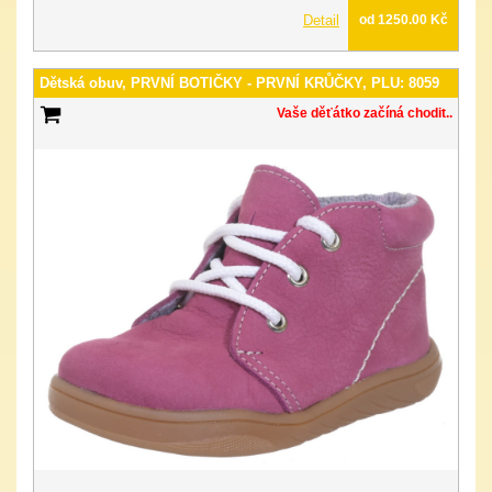
Detail
od 1250.00 Kč
Dětská obuv, PRVNÍ BOTIČKY - PRVNÍ KRŮČKY, PLU: 8059
Vaše děťátko začíná chodit..