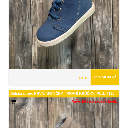
Detail
od 1150.00 Kč
Dětská obuv, PRVNÍ BOTIČKY - PRVNÍ KRŮČKY, PLU: 7135
Vaše děťátko začíná chodit..