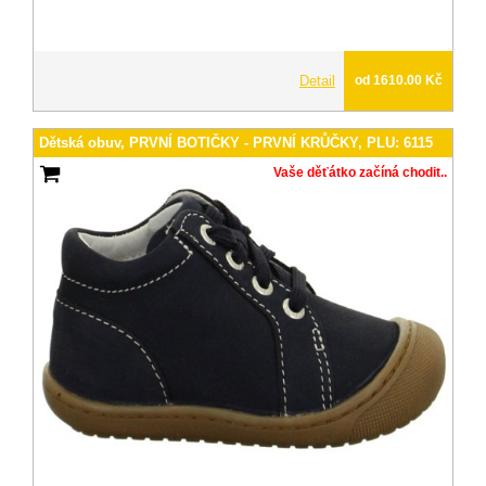
Detail
od 1610.00 Kč
Dětská obuv, PRVNÍ BOTIČKY - PRVNÍ KRŮČKY, PLU: 6115
Vaše děťátko začíná chodit..