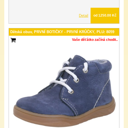
Detail
od 1250.00 Kč
Dětská obuv, PRVNÍ BOTIČKY - PRVNÍ KRŮČKY, PLU: 8059
Vaše děťátko začíná chodit..