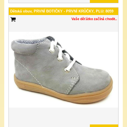
Dětská obuv, PRVNÍ BOTIČKY - PRVNÍ KRŮČKY, PLU: 8059
Vaše děťátko začíná chodit..