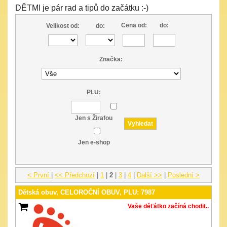
DĚTMI je pár rad a tipů do začátku :-)
Cena od:
do:
Velikost od:
do:
Značka:
PLU:
Jen s Žirafou
Jen e-shop
< První
|
<< Předchozí
|
1
|
2
|
3
|
4
|
Další >>
|
Poslední >
Dětská obuv, CELOROČNÍ OBUV, PLU: 7987
Vaše děťátko začíná chodit..