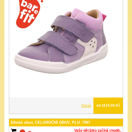
Detail
od 1610.00 Kč
Dětská obuv, CELOROČNÍ OBUV, PLU: 7987
Vaše děťátko začíná chodit..