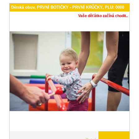
Dětská obuv, PRVNÍ BOTIČKY - PRVNÍ KRŮČKY, PLU: 0000
Vaše děťátko začíná chodit..