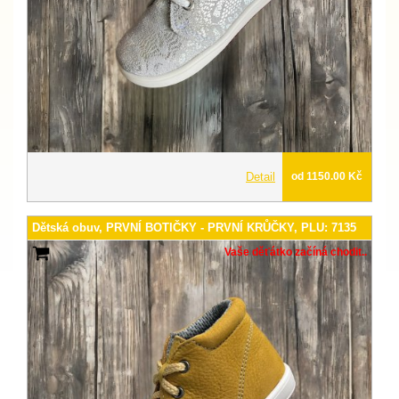
Detail
od 1150.00 Kč
Dětská obuv, PRVNÍ BOTIČKY - PRVNÍ KRŮČKY, PLU: 7135
Vaše děťátko začíná chodit..