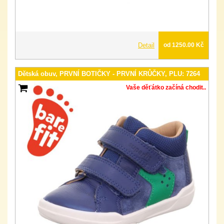
Detail
od 1250.00 Kč
Dětská obuv, PRVNÍ BOTIČKY - PRVNÍ KRŮČKY, PLU: 7264
Vaše děťátko začíná chodit..