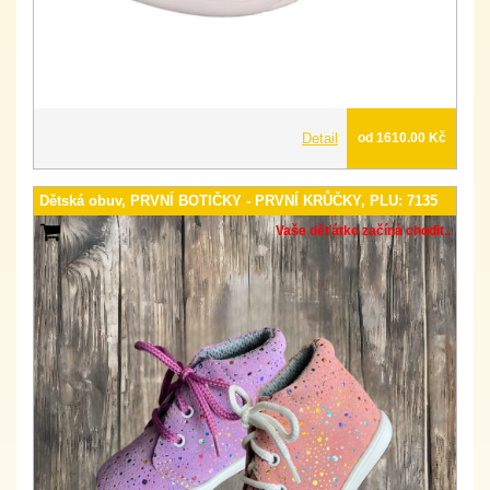
Detail
od 1610.00 Kč
Dětská obuv, PRVNÍ BOTIČKY - PRVNÍ KRŮČKY, PLU: 7135
Vaše děťátko začíná chodit..