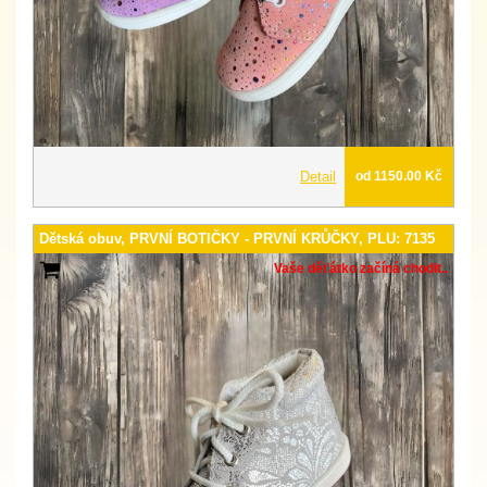
Detail
od 1150.00 Kč
Dětská obuv, PRVNÍ BOTIČKY - PRVNÍ KRŮČKY, PLU: 7135
Vaše děťátko začíná chodit..