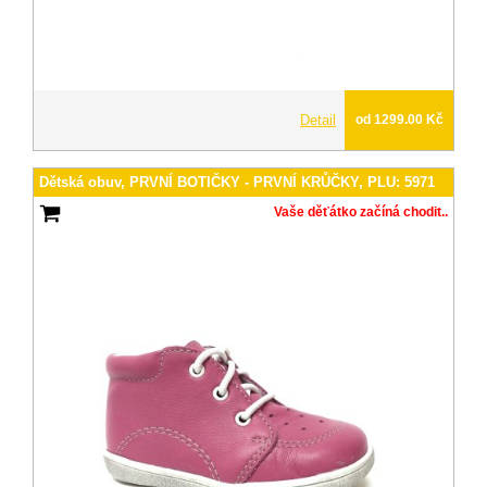
Detail
od 1299.00 Kč
Dětská obuv, PRVNÍ BOTIČKY - PRVNÍ KRŮČKY, PLU: 5971
Vaše děťátko začíná chodit..