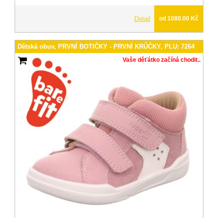
Detail
od 1080.00 Kč
Dětská obuv, PRVNÍ BOTIČKY - PRVNÍ KRŮČKY, PLU: 7264
Vaše děťátko začíná chodit..