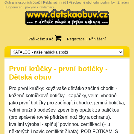
Ochrana osobních údajů
|
Reklamační řád
|
Všeobecné obchodní podmínky
|
Značení
|
Doporučení, pokyny k reklamaci
Váš košík:
0 Kč
Registrace
|
Přihlášení
První krůčky - první botičky -
Dětská obuv
Pro první krůčky: když vaše děťátko začíná chodit! -
kožené kotníčkové botičky - capáčky, velmi vhodné
jako první botičky pro začínající chodce: jemná botička,
velmi pružná podešev, zpevněný opatek za patičkou
(pro správné rovné přidržení nožičky a ochranu),
kvalitní výroba! - splňují povinnou certifikaci (+ u
některých i navíc certifikát Žirafa). POD FOTKAMI S