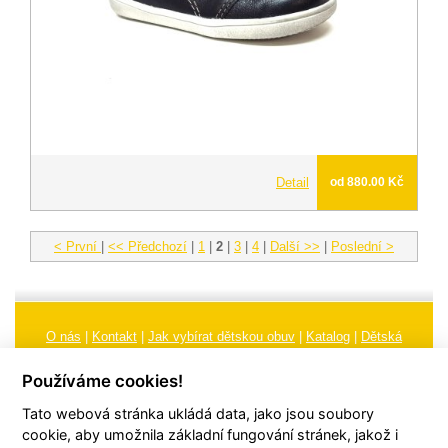
Detail
od 880.00 Kč
< První
|
<< Předchozí
|
1
|
2
|
3
|
4
|
Další >>
|
Poslední >
O nás
|
Kontakt
|
Jak vybírat dětskou obuv
|
Katalog
|
Dětská
obuv
|
Ochrana osobních údajů
|
Reklamační řád
Používáme cookies!
Všeobecné obchodní podmínky
|
Značení
|
Doporučení, údržba
Tato webová stránka ukládá data, jako jsou soubory
obuvi, pokyny a informace k reklamaci
Nastavení cookies
cookie, aby umožnila základní fungování stránek, jakož i