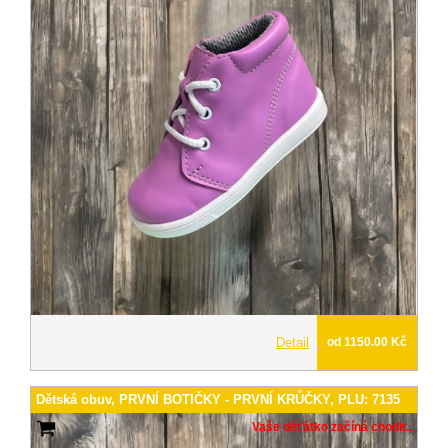
Detail
od 1150.00 Kč
Dětská obuv, PRVNÍ BOTIČKY - PRVNÍ KRŮČKY, PLU: 7135
Vaše děťátko začíná chodit..